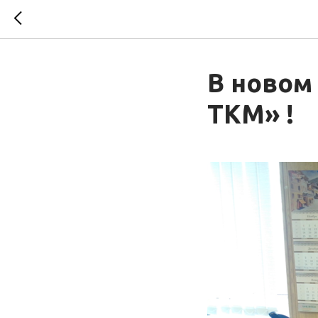
В новом
ТКМ» !